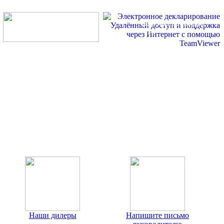
Для настройки ЭД2
загрузите TeamViewer
Наш телефон (423)
230-05-06
, дежурный сот.
+7 914-707-32-99
Наши дилеры
Напишите письмо