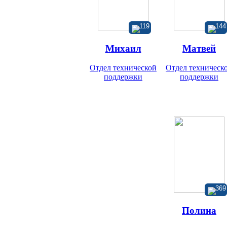
119
144
Михаил
Матвей
Отдел технической
Отдел техническ
поддержки
поддержки
369
Полина