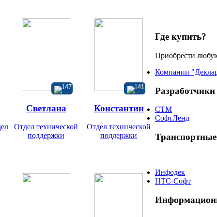
Где купить?
Приобрести любую
Компании "Декла
147
141
Разработчики
Светлана
Константин
СТМ
СофтЛенд
дел
Отдел технической
Отдел технической
поддержки
поддержки
Транспортные
Инфодек
НТС-Софт
Информацион